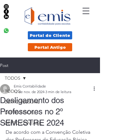
Portal do Cliente
Portal Antigo
Post
TODOS
Emis Contabilidade
TODOS
12 de nov. de 2024
3 min de leitura
Desligamento dos
DEPTO PESSOAL
Professores no 2º
DEPTO FISCAL
SEMESTRE 2024
DEPTO CONTABIL
De acordo com a Convenção Coletiva 
dos Professores de Educação Básica 