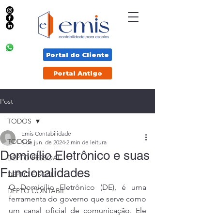
Portal do Cliente
Portal Antigo
Post
TODOS
Emis Contabilidade
TODOS
5 de jun. de 2024
2 min de leitura
Domicílio Eletrônico e suas
DEPTO PESSOAL
Funcionalidades
DEPTO FISCAL
O Domicílio Eletrônico (DE), é uma 
DEPTO CONTABIL
ferramenta do governo que serve como 
um canal oficial de comunicação. Ele 