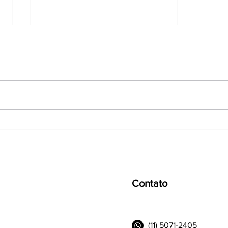
Portaria MTE nº 1.115/2026
O fi
altera regras do Crédito do
prop
Trabalhador: Veja os
jorn
impactos para as empresas
sema
Contato
(11) 5071-2405