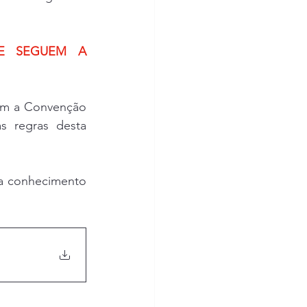
E SEGUEM A 
em a Convenção 
 regras desta 
a conhecimento 