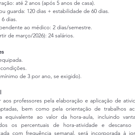
ação: até 2 anos (após 5 anos de casa).
u guarda: 120 dias + estabilidade de 60 dias.
 6 dias.
pendente ao médico: 2 dias/semestre.
tir de março/2026): 24 salários.
es
 equipada.
 condições.
(mínimo de 3 por ano, se exigido).
l
aos professores pela elaboração e aplicação de ativida
daptadas, bem como pela orientação de trabalhos ac
 equivalente ao valor da hora-aula, incluindo vanta
dos os percentuais de hora-atividade e descanso 
izada com frequência semanal, será incorporada à jor