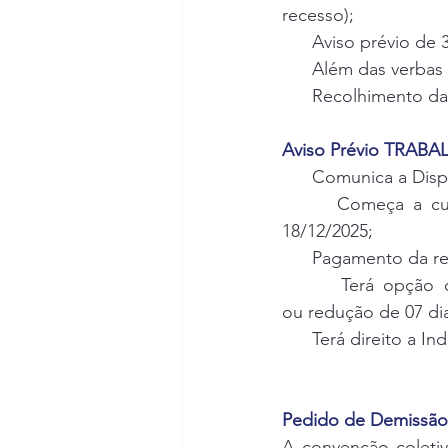
recesso);
      Aviso prévio de
      Além das verbas 
      Recolhimento 
Aviso Prévio TRAB
      Comunica a Dis
      Começa a cum
18/12/2025;
      Pagamento da r
      Terá opção d
ou redução de 07 dia
      Terá direito a 
Pedido de Demissão
A convenção coleti