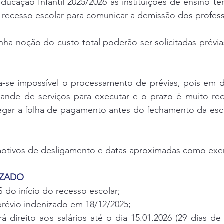
ucação Infantil 2025/2026 as instituições de ensino tê
o recesso escolar para comunicar a demissão dos profes
nha noção do custo total poderão ser solicitadas prévias 
a-se impossível o processamento de prévias, pois em d
nde de serviços para executar e o prazo é muito red
gar a folha de pagamento antes do fechamento da esco
otivos de desligamento e datas aproximadas como exe
NIZADO
S do início do recesso escolar;
 prévio indenizado em 18/12/2025;
rá direito aos salários até o dia 15.01.2026 (29 dias de