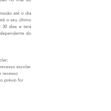
ssão até o dia 
té o seu último 
30 dias e terá 
ndependente do 
lar;
recesso escolar.
o recesso 
o prévio for 