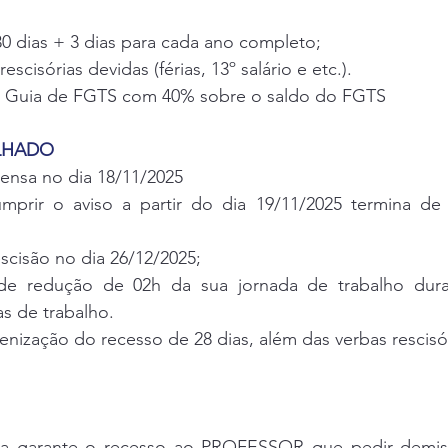
 30 dias + 3 dias para cada ano completo;
rescisórias devidas (férias, 13º salário e etc.).
da Guia de FGTS com 40% sobre o saldo do FGTS
ALHADO
pensa no dia 18/11/2025
prir o aviso a partir do dia 19/11/2025 termina de 
escisão no dia 26/12/2025;
e redução de 02h da sua jornada de trabalho duran
s de trabalho.
Indenização do recesso de 28 dias, além das verbas rescisó
va garante o recesso ao PROFESSOR que pedir demiss