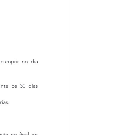
cumprir no dia 
te os 30 dias 
rias.
ão no final do 