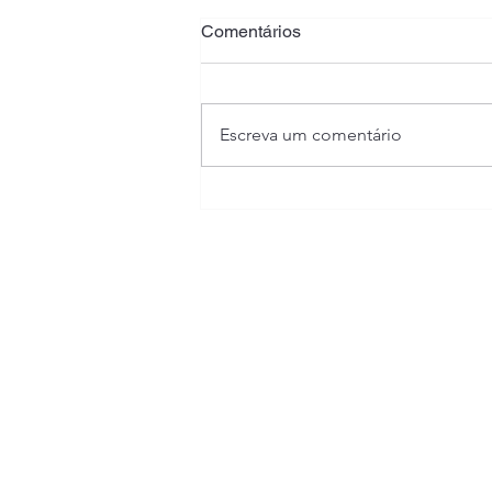
Comentários
Escreva um comentário
Programa Sintonia: Conheça
a iniciativa da Receita Federal
que reconhece bons
contribuintes