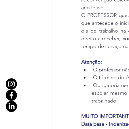
ano letivo. 
O PROFESSOR que, no
que antecede o iníci
dia de trabalho na 
direito a receber, 
co
tempo de serviço na
Atenção:
 O professor nã
 O término do A
 Obrigatoriamen
escolar, mesmo 
trabalhado.
MUITO IMPORTANT
Data base - Indeniza