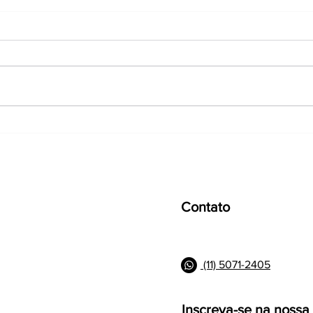
Portaria MTE nº 1.115/2026
O fi
altera regras do Crédito do
prop
Trabalhador: Veja os
jorn
impactos para as empresas
sema
Contato
(11) 5071-2405
Inscreva-se na nossa