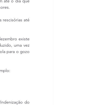
m até o dia que 
sores.
rescisórias até 
ezembro existe 
uzido, uma vez 
la para o gozo 
mplo:
 Indenização do 